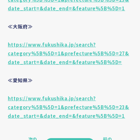
date_start=&date_end=&feature%5B%5D=1
≪大阪府≫
https://www.fukushika.jp/search?
category%5B%5D=1&prefecture%5B%5D=27&
date_start=&date_end=&feature%5B%5D=
≪愛知県≫
https://www.fukushika.jp/search?
category%5B%5D=1&prefecture%5B%5D=23&
date_start=&date_end=&feature%5B%5D=1
次の
前の