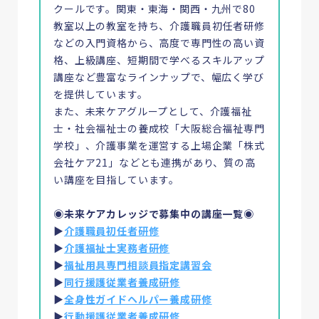
Column
クールです。関東・東海・関西・九州で80
介護・福祉のお役立ち情報
教室以上の教室を持ち、介護職員初任者研修
Guide
介護・福祉の資格ガイド
などの入門資格から、高度で専門性の高い資
格、上級講座、短期間で学べるスキルアップ
講座など豊富なラインナップで、幅広く学び
を提供しています。
また、未来ケアグループとして、介護福祉
講座を探す
士・社会福祉士の養成校「大阪総合福祉専門
学校」、介護事業を運営する上場企業「株式
会社ケア21」などとも連携があり、質の高
お気に入り
い講座を目指しています。
◉未来ケアカレッジで募集中の講座一覧◉
▶
介護職員初任者研修
▶
介護福祉士実務者研修
▶
福祉用具専門相談員指定講習会
▶
同行援護従業者養成研修
▶
全身性ガイドヘルパー養成研修
▶
行動援護従業者養成研修