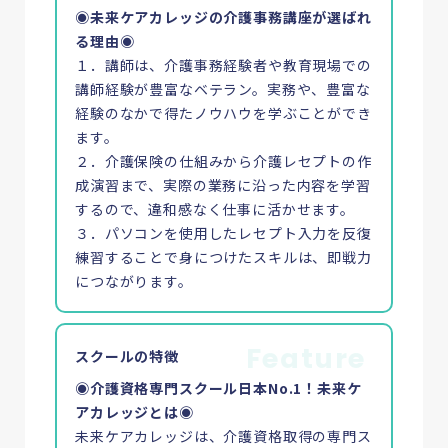
◉未来ケアカレッジの介護事務講座が選ばれ
る理由◉
１．講師は、介護事務経験者や教育現場での
講師経験が豊富なベテラン。実務や、豊富な
経験のなかで得たノウハウを学ぶことができ
ます。
２．介護保険の仕組みから介護レセプトの作
成演習まで、実際の業務に沿った内容を学習
フクシカサーチとは
するので、違和感なく仕事に活かせます。
３．パソコンを使用したレセプト入力を反復
練習することで身につけたスキルは、即戦力
介護資格の基礎知識
につながります。
お知らせ・コラム
Feature
スクールの特徴
News
◉介護資格専門スクール日本No.1！未来ケ
お知らせ
アカレッジとは◉
Information
インフォメーション
未来ケアカレッジは、介護資格取得の専門ス