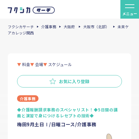
メニュー
フクシカサーチ
介護事務
大阪府
大阪市（北部）
未来ケ
アカレッジ関西
料金
会場
スケジュール
お気に入り登録
介護事務
◆介護報酬請求事務のスペシャリスト！◆5日間の講
義と演習で身につけるレセプトの技術◆
梅田9月土日Ⅰ/日曜コース/介護事務