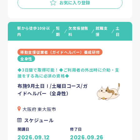
お気に入り登録
駅から徒歩10分以
短
欠席振替無
就職支
土
内
期
料
援
日
移動支援従業者（ガイドヘルパー）養成研修
全身性
◆3日間で取得可能！◆ご利用者の外出時に介助・支
援をする為に必須の資格◆
布施9月土日Ⅰ/土曜日コース/ガ
イドヘルパー（全身性）
大阪府 東大阪市
スケジュール
開講日
修了日
2026.09.12
2026.09.26