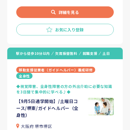
詳細を見る
お気に入り登録
駅から徒歩10分以内
欠席振替無料
就職支援
土日
移動支援従業者（ガイドヘルパー）養成研修
全身性
◆視覚障害、全身性障害の方の外出介助に必要な知識
を3日間で集中的に学べる♪◆
【9月5日通学開始】/土曜日コ
ース/堺東/ガイドヘルパー（全
身性）
大阪府 堺市堺区