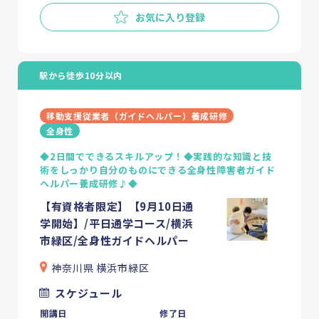
お気に入り登録
駅から徒歩10分以内
移動支援従業者（ガイドヘルパー）養成研修
全身性
フクシカサーチとは
◆2日間でできるスキルアップ！◆実践的な知識と技
術をしっかり自分のものにできる全身性障害者ガイド
ヘルパー養成研修♪◆
介護資格の基礎知識
【有資格者限定】【9月10日通
学開始】/平日通学コース/横浜
お知らせ・コラム
市緑区/全身性ガイドヘルパー
神奈川県 横浜市緑区
News
お知らせ
スケジュール
Information
インフォメーション
開講日
修了日