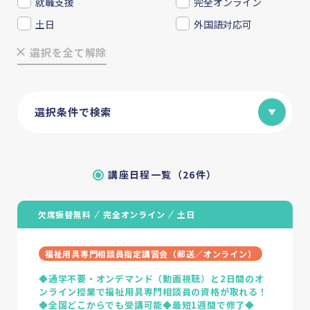
就職支援
完全オンライン
土日
外国語対応可
選択を全て解除
選択条件で検索
講座日程一覧（26件）
欠席振替無料
完全オンライン
土日
福祉用具専門相談員指定講習会（郵送／オンライン）
◆通学不要・オンデマンド（動画視聴）と2日間のオ
ンライン授業で福祉用具専門相談員の資格が取れる！
◆全国どこからでも受講可能◆最短1週間で修了◆