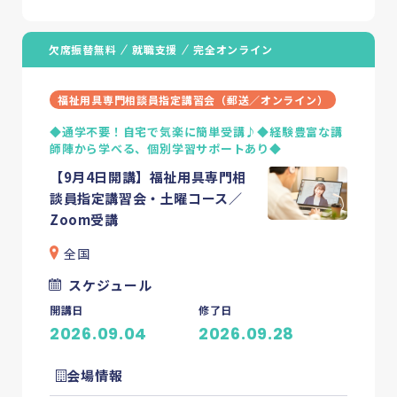
欠席振替無料
就職支援
完全オンライン
福祉用具専門相談員指定講習会（郵送／オンライン）
◆通学不要！自宅で気楽に簡単受講♪◆経験豊富な講
師陣から学べる、個別学習サポートあり◆
【9月4日開講】福祉用具専門相
フクシカサーチとは
談員指定講習会・土曜コース／
Zoom受講
介護資格の基礎知識
全国
スケジュール
お知らせ・コラム
開講日
修了日
2026.09.04
2026.09.28
News
お知らせ
Information
会場情報
インフォメーション