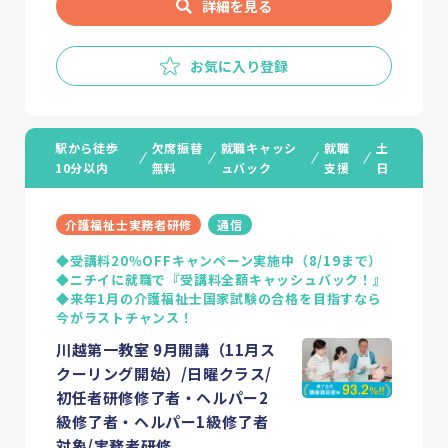
詳細を見る
お気に入り登録
駅から徒歩
欠席振替
就職キャッシ
就職
土
10分以内
無料
ュバック
支援
日
介護福祉士実務者研修
通信
◆受講料20％OFFキャンペーン実施中（8/19まで）
◆ニチイに就職で『受講料全額キャッシュバック！』
◆来年1月の介護福祉士国家試験の合格を目指すなら
今がラストチャンス！
川越第一教室 9月開講（11月ス
クーリング開始）/日曜クラス/
初任者研修修了者・ヘルパー2
級修了者・ヘルパー1級修了者
対象/実務者研修