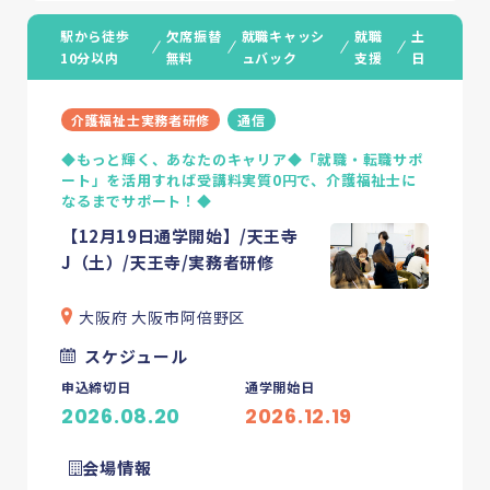
駅から徒歩
欠席振替
就職キャッシ
就職
土
10分以内
無料
ュバック
支援
日
介護福祉士実務者研修
通信
◆もっと輝く、あなたのキャリア◆「就職・転職サポ
ート」を活用すれば受講料実質0円で、介護福祉士に
なるまでサポート！◆
【12月19日通学開始】/天王寺
J（土）/天王寺/実務者研修
大阪府 大阪市阿倍野区
スケジュール
申込締切日
通学開始日
2026.08.20
2026.12.19
会場情報