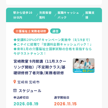
駅から徒歩10
欠席振替
就職キャッシュ
就職支
分以内
無料
バック
援
介護福祉士実務者研修
通信
◆受講料20％OFFキャンペーン実施中（8/19まで）
◆ニチイに就職で『受講料全額キャッシュバック！』
◆来年1月の介護福祉士国家試験の合格を目指すなら
今がラストチャンス！
宮崎教室 9月開講（11月スクー
リング開始）/不定期クラス/基
礎研修修了者対象/実務者研修
宮崎県 宮崎市
スケジュール
申込締切日
通学開始日
2026.08.19
2026.11.15