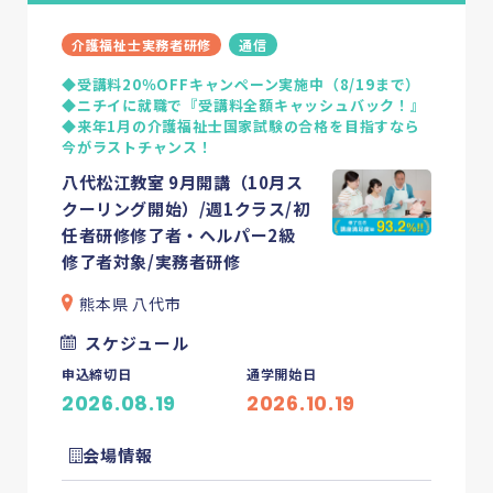
介護福祉士実務者研修
通信
◆受講料20％OFFキャンペーン実施中（8/19まで）
◆ニチイに就職で『受講料全額キャッシュバック！』
◆来年1月の介護福祉士国家試験の合格を目指すなら
今がラストチャンス！
八代松江教室 9月開講（10月ス
クーリング開始）/週1クラス/初
任者研修修了者・ヘルパー2級
修了者対象/実務者研修
熊本県 八代市
スケジュール
申込締切日
通学開始日
2026.08.19
2026.10.19
会場情報