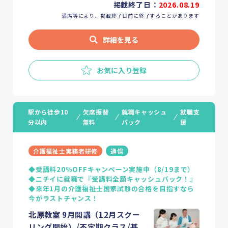
掲載終了日：
2026.08.19
満席等により、掲載終了日前に終了することがあります
詳細を見る
お気に入り登録
駅から徒歩10
欠席振替
就職キャッシュ
就職支
分以内
無料
バック
援
介護福祉士実務者研修
通信
◆受講料20％OFFキャンペーン実施中（8/19まで）
◆ニチイに就職で『受講料全額キャッシュバック！』
◆来年1月の介護福祉士国家試験の合格を目指すなら
今がラストチャンス！
北原教室 9月開講（12月スクー
リング開始）/不定期クラス/基