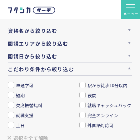
メニュー
資格名から絞り込む
開講エリアから絞り込む
開講日から絞り込む
こだわり条件から絞り込む
車通学可
駅から徒歩10分以内
短期
夜間
欠席振替無料
就職キャッシュバック
就職支援
完全オンライン
土日
外国語対応可
選択を全て解除