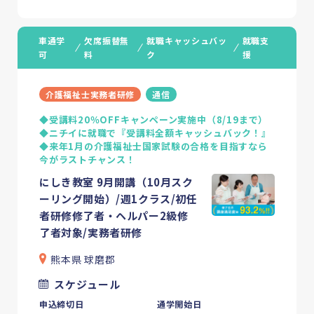
車通学
欠席振替無
就職キャッシュバッ
就職支
可
料
ク
援
介護福祉士実務者研修
通信
◆受講料20％OFFキャンペーン実施中（8/19まで）
◆ニチイに就職で『受講料全額キャッシュバック！』
◆来年1月の介護福祉士国家試験の合格を目指すなら
今がラストチャンス！
にしき教室 9月開講（10月スク
ーリング開始）/週1クラス/初任
者研修修了者・ヘルパー2級修
了者対象/実務者研修
熊本県 球磨郡
スケジュール
申込締切日
通学開始日