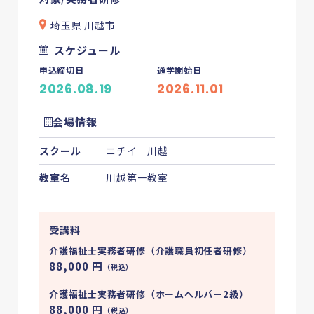
埼玉県 川越市
スケジュール
申込締切日
通学開始日
2026.08.19
2026.11.01
会場情報
フクシカサーチとは
スクール
ニチイ 川越
教室名
川越第一教室
介護資格の基礎知識
お知らせ・コラム
受講料
介護福祉士実務者研修（介護職員初任者研修）
88,000
円
News
（税込）
お知らせ
Information
介護福祉士実務者研修（ホームへルパー2級）
インフォメーション
88,000
円
（税込）