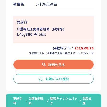
教室名
八代松江教室
受講料
介護福祉士実務者研修（無資格）
140,800
円
（税込）
掲載終了日：
2026.08.19
満席等により、掲載終了日前に終了することがあります
詳細を見る
お気に入り登録
車通学
欠席振替無
就職キャッシュバッ
就職支
可
料
ク
援