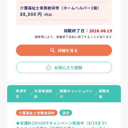
介護福祉士実務者研修（ホームへルパー2級）
88,000
円
（税込）
掲載終了日：
2026.08.19
満席等により、掲載終了日前に終了することがあります
詳細を見る
お気に入り登録
車通学
欠席振替無
就職キャッシュバッ
就職支
可
料
ク
援
介護福祉士実務者研修
通信
◆受講料20％OFFキャンペーン実施中（8/19まで）