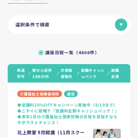
選択条件で検索
講座日程一覧（4606件）
車通
駅から徒歩
欠席振
就職キャッシ
就職
学可
10分以内
替無料
ュバック
支援
介護福祉士実務者研修
通信
◆受講料20％OFFキャンペーン実施中（8/19まで）
◆ニチイに就職で『受講料全額キャッシュバック！』
◆来年1月の介護福祉士国家試験の合格を目指すなら
今がラストチャンス！
北上教室 9月開講（11月スクー