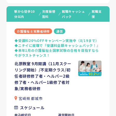
駅から徒歩10
欠席振替
就職キャッシュ
就職支
分以内
無料
バック
援
介護福祉士実務者研修
通信
◆受講料20％OFFキャンペーン実施中（8/19まで）
◆ニチイに就職で『受講料全額キャッシュバック！』
◆来年1月の介護福祉士国家試験の合格を目指すなら
今がラストチャンス！
北原教室 9月開講（11月スクー
リング開始）/不定期クラス/初
任者研修修了者・ヘルパー2級
修了者・ヘルパー1級修了者対
象/実務者研修
宮崎県 都城市
スケジュール
申込締切日
通学開始日