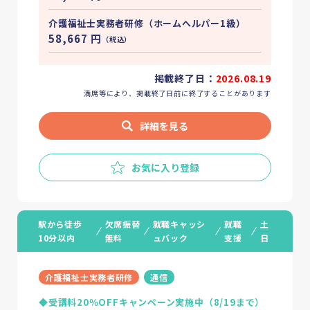
Column
介護・福祉のお役立ち情報
介護福祉士実務者研修（ホームへルパー1級）
Guide
介護・福祉の資格ガイド
58,667
円
（税込）
掲載終了日：
2026.08.19
満席等により、掲載終了日前に終了することがあります
講座を探す
詳細を見る
お気に入り
お気に入り登録
駅から徒歩
欠席振替
就職キャッシ
就職
土
10分以内
無料
ュバック
支援
日
介護福祉士実務者研修
通信
◆受講料20％OFFキャンペーン実施中（8/19まで）