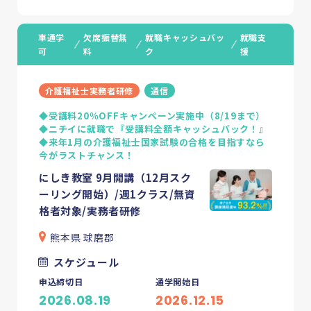
車通学
欠席振替無
就職キャッシュバッ
就職支
可
料
ク
援
介護福祉士実務者研修
通信
◆受講料20％OFFキャンペーン実施中（8/19まで）
◆ニチイに就職で『受講料全額キャッシュバック！』
◆来年1月の介護福祉士国家試験の合格を目指すなら
今がラストチャンス！
にしき教室 9月開講（12月スク
ーリング開始）/週1クラス/無資
格者対象/実務者研修
熊本県 球磨郡
スケジュール
申込締切日
通学開始日
2026.08.19
2026.12.15