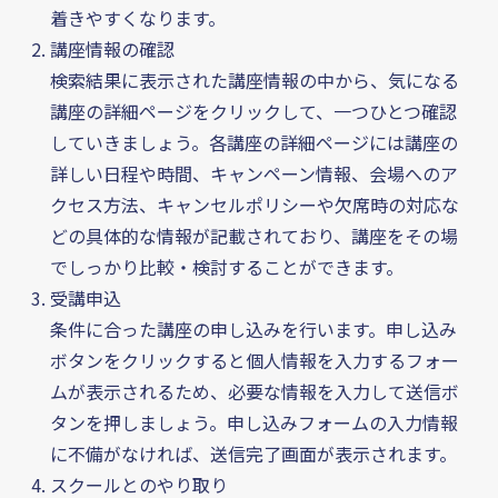
着きやすくなります。
Guide
介護・福祉の資格ガイド
講座情報の確認
Information
インフォメーション
検索結果に表示された講座情報の中から、気になる
News
お知らせ
講座の詳細ページをクリックして、一つひとつ確認
していきましょう。各講座の詳細ページには講座の
詳しい日程や時間、キャンペーン情報、会場へのア
クセス方法、キャンセルポリシーや欠席時の対応な
講座を探す
どの具体的な情報が記載されており、講座をその場
でしっかり比較・検討することができます。
受講申込
お気に入り
条件に合った講座の申し込みを行います。申し込み
ボタンをクリックすると個人情報を入力するフォー
ムが表示されるため、必要な情報を入力して送信ボ
タンを押しましょう。申し込みフォームの入力情報
に不備がなければ、送信完了画面が表示されます。
スクールとのやり取り