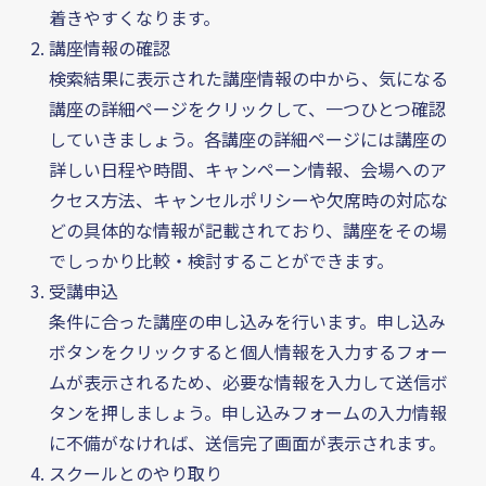
着きやすくなります。
Guide
介護・福祉の資格ガイド
講座情報の確認
Information
インフォメーション
検索結果に表示された講座情報の中から、気になる
News
お知らせ
講座の詳細ページをクリックして、一つひとつ確認
していきましょう。各講座の詳細ページには講座の
詳しい日程や時間、キャンペーン情報、会場へのア
クセス方法、キャンセルポリシーや欠席時の対応な
講座を探す
どの具体的な情報が記載されており、講座をその場
でしっかり比較・検討することができます。
受講申込
お気に入り
条件に合った講座の申し込みを行います。申し込み
ボタンをクリックすると個人情報を入力するフォー
ムが表示されるため、必要な情報を入力して送信ボ
タンを押しましょう。申し込みフォームの入力情報
に不備がなければ、送信完了画面が表示されます。
スクールとのやり取り